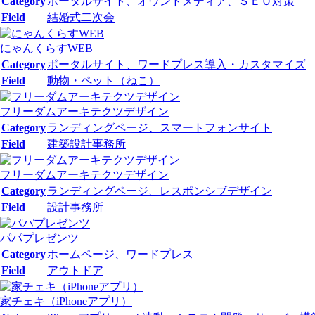
Category
ポータルサイト、オウンドメディア、ＳＥＯ対策
Field
結婚式二次会
にゃんくらすWEB
Category
ポータルサイト、ワードプレス導入・カスタマイズ
Field
動物・ペット（ねこ）
フリーダムアーキテクツデザイン
Category
ランディングページ、スマートフォンサイト
Field
建築設計事務所
フリーダムアーキテクツデザイン
Category
ランディングページ、レスポンシブデザイン
Field
設計事務所
パパプレゼンツ
Category
ホームページ、ワードプレス
Field
アウトドア
家チェキ（iPhoneアプリ）