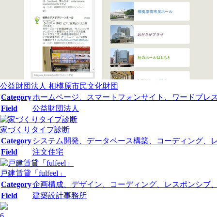
公益財団法人 相模原市民文化財団
Category
ホームページ、スマートフォンサイト、ワードプレ
Field
公益財団法人
家づくりタイプ診断
Category
システム開発、データベース構築、コーディング、レスポ
Field
注文住宅
戸建賃貸「fulfeel」
Category
企画構成、デザイン、コーディング、レスポンシブ
Field
建築設計事務所
6