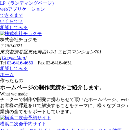
LP（ランディングページ）
webアプリケーション
できるまで
いくらで？
相談してみる
株式会社チョクモ
〒150-0021
東京都渋谷区恵比寿西1-2-1 エビスマンション701
[
Google Map
]
Tel
03-6416-4650
Fax 03-6416-4651
相談してみる
ホーム
作ったもの
ホームページの制作実績をご紹介します。
What we made
チョクモで制作や開発に携わらせて頂いたホームページ、we
お客様の課題をITで解決することをテーマに、様々なプロジ
業務の全てをサポートしています。
横浜二次会予約サイト