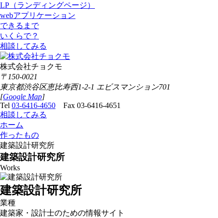
LP（ランディングページ）
webアプリケーション
できるまで
いくらで？
相談してみる
株式会社チョクモ
〒150-0021
東京都渋谷区恵比寿西1-2-1 エビスマンション701
[
Google Map
]
Tel
03-6416-4650
Fax 03-6416-4651
相談してみる
ホーム
作ったもの
建築設計研究所
建築設計研究所
Works
建築設計研究所
業種
建築家・設計士のための情報サイト