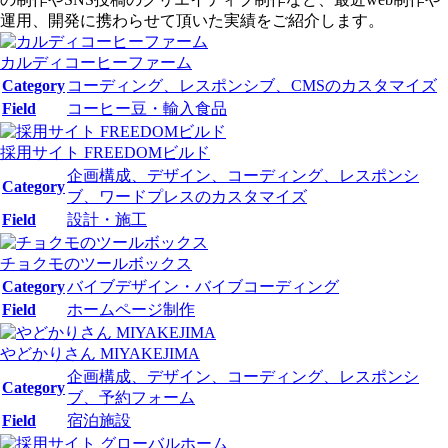
運用、開発に携わらせて頂いた実績をご紹介します。
カルディコーヒーファーム
Category
コーディング、レスポンシブ、CMSのカスタマイズ
Field
コーヒー豆・輸入食品
採用サイト FREEDOMビルド
企画構成、デザイン、コーディング、レスポンシ
Category
ブ、ワードプレスのカスタマイズ
Field
設計・施工
チョクモのツールボックス
Category
バイブデザイン・バイブコーディング
Field
ホームページ制作
やどかりさん MIYAKEJIMA
企画構成、デザイン、コーディング、レスポンシ
Category
ブ、予約フォーム
Field
宿泊施設