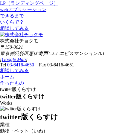
LP（ランディングページ）
webアプリケーション
できるまで
いくらで？
相談してみる
株式会社チョクモ
〒150-0021
東京都渋谷区恵比寿西1-2-1 エビスマンション701
[
Google Map
]
Tel
03-6416-4650
Fax 03-6416-4651
相談してみる
ホーム
作ったもの
twitter版くらすけ
twitter版くらすけ
Works
twitter版くらすけ
業種
動物・ペット（いぬ）